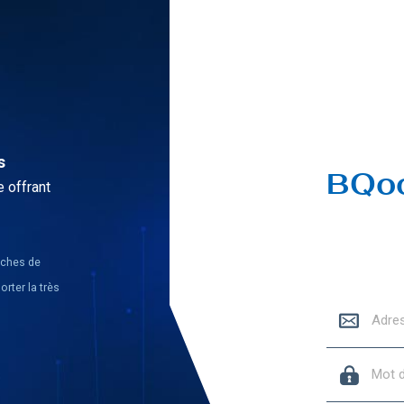
s
BQoo
 offrant
tâches de
orter la très